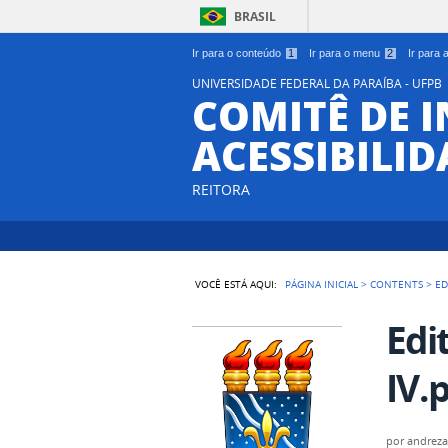
BRASIL
Ir para o conteúdo
1
Ir para o menu
2
Ir para
UNIVERSIDADE FEDERAL DA PARAÍBA - UFPB
COMITÊ DE 
ACESSIBILIDA
REITORA
VOCÊ ESTÁ AQUI:
PÁGINA INICIAL
>
CONTENTS
>
ED
Edi
IV.
por
andreza