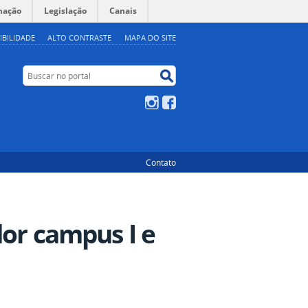
mação
Legislação
Canais
IBILIDADE
ALTO CONTRASTE
MAPA DO SITE
Buscar no portal
Buscar no portal
Instagram
Facebook
Contato
dor campus I e