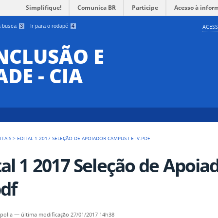
Simplifique!
Comunica BR
Participe
Acesso à infor
 a busca
3
Ir para o rodapé
4
ACESS
INCLUSÃO E
DE - CIA
ITAIS
>
EDITAL 1 2017 SELEÇÃO DE APOIADOR CAMPUS I E IV.PDF
tal 1 2017 Seleção de Apoia
pdf
polia
—
última modificação
27/01/2017 14h38