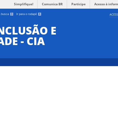
Simplifique!
Comunica BR
Participe
Acesso à infor
 a busca
3
Ir para o rodapé
4
ACESS
INCLUSÃO E
DE - CIA