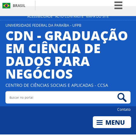
BRASIL
Simplifique!
ACESSIBILIDADE
ALTO CONTRASTE
MAPA DO SITE
Comunica BR
UNIVERSIDADE FEDERAL DA PARAÍBA - UFPB
CDN - GRADUAÇÃO
Participe
EM CIÊNCIA DE
Acesso à informação
DADOS PARA
Legislação
Canais
NEGÓCIOS
CENTRO DE CIÊNCIAS SOCIAIS E APLICADAS - CCSA
Buscar no portal
Bus
Contato