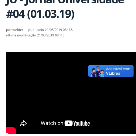
#04 (01.03.19)
por
welder
—
publicado
21/03/2019 08h13,
última modificação
21/03/2019 08h13