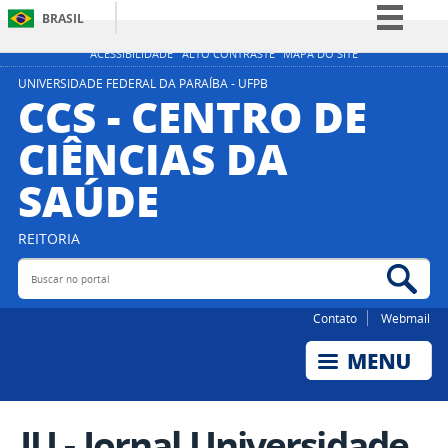
BRASIL
Simplifique!
ACESSIBILIDADE
ALTO CONTRASTE
MAPA DO SITE
Comunica BR
UNIVERSIDADE FEDERAL DA PARAÍBA - UFPB
CCS - CENTRO DE
Participe
CIÊNCIAS DA
Acesso à informação
SAÚDE
Legislação
Canais
REITORIA
Buscar no portal
Bus
Contato
Webmail
JU - Jornal Universidade