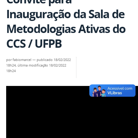
Inauguração da Sala de
Metodologias Ativas do
CCS / UFPB
por
fabiomarcel
—
publicado
18/02/2022
18h24,
última modificação
18/02/2022
18h24