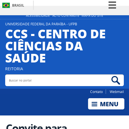
BRASIL
Simplifique!
ACESSIBILIDADE
ALTO CONTRASTE
MAPA DO SITE
Comunica BR
UNIVERSIDADE FEDERAL DA PARAÍBA - UFPB
CCS - CENTRO DE
Participe
CIÊNCIAS DA
Acesso à informação
SAÚDE
Legislação
Canais
REITORIA
Buscar no portal
Bus
Contato
Webmail
Convite para