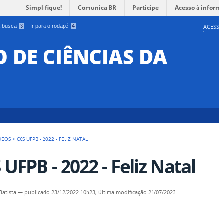
Simplifique!
Comunica BR
Participe
Acesso à infor
 a busca
3
Ir para o rodapé
4
ACESS
O DE CIÊNCIAS DA
DEOS
>
CCS UFPB - 2022 - FELIZ NATAL
 UFPB - 2022 - Feliz Natal
Batista
—
publicado
23/12/2022 10h23,
última modificação
21/07/2023