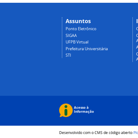
Assuntos
Ponto Eletrônico
SIGAA
A
UFPB Virtual
Prefeitura Universitária
STI
Desenvolvido com o CMS de código aberto
Pl