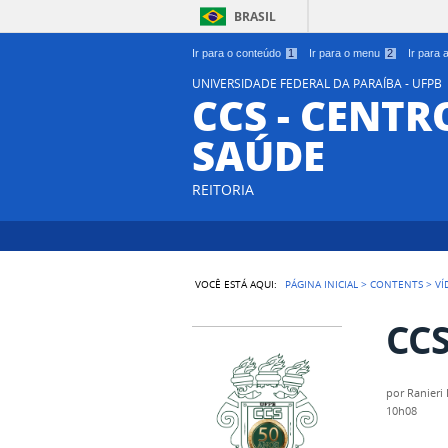
BRASIL
Ir para o conteúdo
1
Ir para o menu
2
Ir para
UNIVERSIDADE FEDERAL DA PARAÍBA - UFPB
CCS - CENTR
SAÚDE
REITORIA
VOCÊ ESTÁ AQUI:
PÁGINA INICIAL
>
CONTENTS
>
VÍ
CCS
por
Ranieri 
10h08