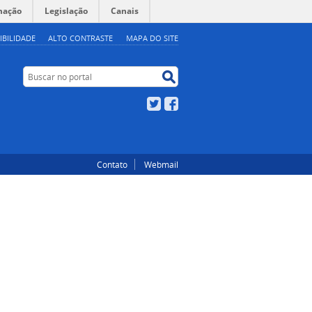
mação
Legislação
Canais
IBILIDADE
ALTO CONTRASTE
MAPA DO SITE
Buscar no portal
Buscar no portal
Twitter
Facebook
Contato
Webmail