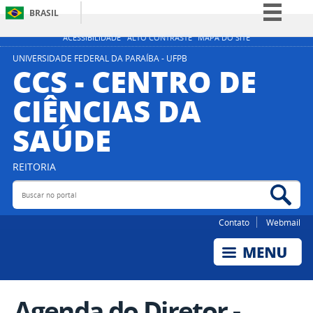
BRASIL
Simplifique!
ACESSIBILIDADE
ALTO CONTRASTE
MAPA DO SITE
Comunica BR
UNIVERSIDADE FEDERAL DA PARAÍBA - UFPB
CCS - CENTRO DE
Participe
CIÊNCIAS DA
Acesso à informação
SAÚDE
Legislação
Canais
REITORIA
Buscar no portal
Bus
Contato
Webmail
Agenda do Diretor -