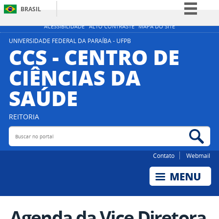
BRASIL
Simplifique!
ACESSIBILIDADE
ALTO CONTRASTE
MAPA DO SITE
Comunica BR
UNIVERSIDADE FEDERAL DA PARAÍBA - UFPB
CCS - CENTRO DE
Participe
CIÊNCIAS DA
Acesso à informação
SAÚDE
Legislação
Canais
REITORIA
Buscar no portal
Bus
Contato
Webmail
Agenda da Vice Diretora