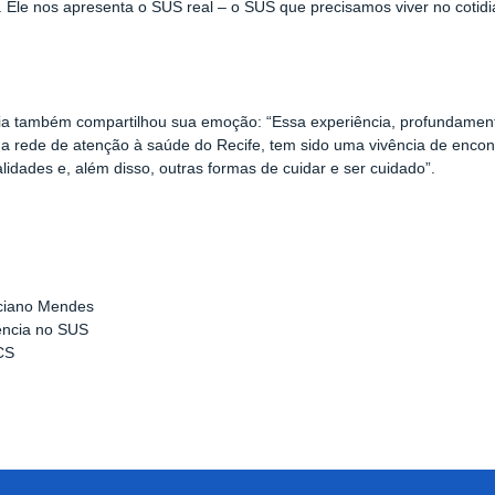
 Ele nos apresenta o SUS real – o SUS que precisamos viver no cotid
.
cia também compartilhou sua emoção: “Essa experiência, profundamen
a rede de atenção à saúde do Recife, tem sido uma vivência de encontro
alidades e, além disso, outras formas de cuidar e ser cuidado”.
uciano Mendes
ência no SUS
CS