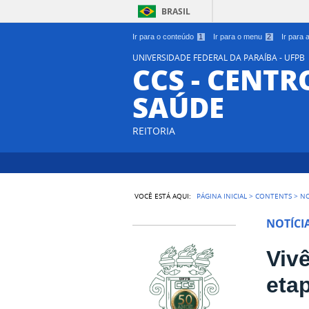
BRASIL
Ir para o conteúdo
1
Ir para o menu
2
Ir para
UNIVERSIDADE FEDERAL DA PARAÍBA - UFPB
CCS - CENTR
SAÚDE
REITORIA
VOCÊ ESTÁ AQUI:
PÁGINA INICIAL
>
CONTENTS
>
NO
NOTÍCI
Viv
eta