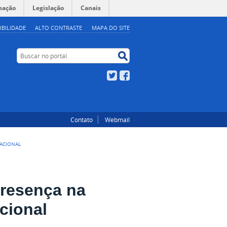
mação
Legislação
Canais
IBILIDADE
ALTO CONTRASTE
MAPA DO SITE
Buscar no portal
Buscar no portal
Twitter
Facebook
Contato
Webmail
NACIONAL
resença na
cional