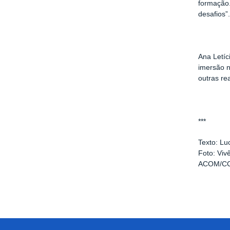
formação.
desafios”
Ana Letí
imersão n
outras re
***
Texto: L
Foto: Viv
ACOM/C