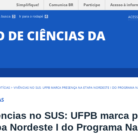
Simplifique!
Comunica BR
Participe
Acesso à infor
 a busca
3
Ir para o rodapé
4
ACESS
O DE CIÊNCIAS DA
TÍCIAS
>
VIVÊNCIAS NO SUS: UFPB MARCA PRESENÇA NA ETAPA NORDESTE I DO PROGRAMA 
AS
ências no SUS: UFPB marca p
pa Nordeste I do Programa Na