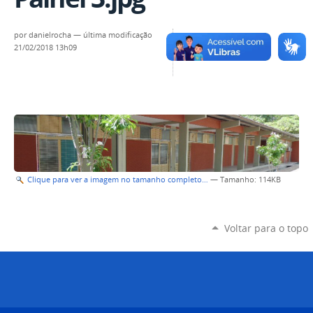
por
danielrocha
—
última modificação
21/02/2018 13h09
Clique para ver a imagem no tamanho completo…
—
Tamanho
: 114KB
Voltar para o topo