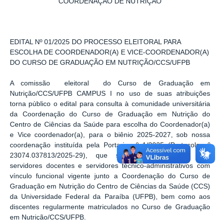
COORDENAÇÃO DE NUTRIÇÃO
EDITAL Nº 01/2025 DO PROCESSO ELEITORAL PARA
ESCOLHA DE COORDENADOR(A) E VICE-COORDENADOR(A)
DO CURSO DE GRADUAÇÃO EM NUTRIÇÃO/CCS/UFPB
A comissão eleitoral do Curso de Graduação em
Nutrição/CCS/UFPB CAMPUS I no uso de suas atribuições
torna público o edital para consulta à comunidade universitária
da Coordenação do Curso de Graduação em Nutrição do
Centro de Ciências da Saúde para escolha do Coordenador(a)
e Vice coordenador(a), para o biênio 2025-2027, sob nossa
coordenação instituída pela Portaria nº 1/2025 (Protocolo nº
23074.037813/2025-29), que será realizada junto aos
servidores docentes e servidores técnico-administrativos com
vínculo funcional vigente junto a Coordenação do Curso de
Graduação em Nutrição do Centro de Ciências da Saúde (CCS)
da Universidade Federal da Paraíba (UFPB), bem como aos
discentes regularmente matriculados no Curso de Graduação
em Nutrição/CCS/UFPB.