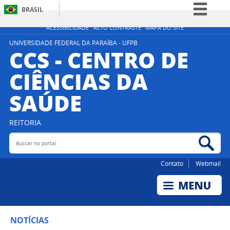
BRASIL
Simplifique!
ACESSIBILIDADE
ALTO CONTRASTE
MAPA DO SITE
Comunica BR
UNIVERSIDADE FEDERAL DA PARAÍBA - UFPB
CCS - CENTRO DE
Participe
CIÊNCIAS DA
Acesso à informação
SAÚDE
Legislação
Canais
REITORIA
Buscar no portal
Bus
Contato
Webmail
NOTÍCIAS