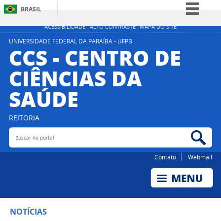
BRASIL
Simplifique!
ACESSIBILIDADE
ALTO CONTRASTE
MAPA DO SITE
Comunica BR
UNIVERSIDADE FEDERAL DA PARAÍBA - UFPB
CCS - CENTRO DE
Participe
CIÊNCIAS DA
Acesso à informação
SAÚDE
Legislação
Canais
REITORIA
Buscar no portal
Bus
Contato
Webmail
NOTÍCIAS