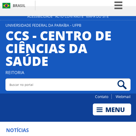
BRASIL
Simplifique!
ACESSIBILIDADE
ALTO CONTRASTE
MAPA DO SITE
Comunica BR
UNIVERSIDADE FEDERAL DA PARAÍBA - UFPB
CCS - CENTRO DE
Participe
CIÊNCIAS DA
Acesso à informação
SAÚDE
Legislação
Canais
REITORIA
Buscar no portal
Bus
Contato
Webmail
NOTÍCIAS