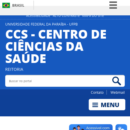
BRASIL
Simplifique!
ACESSIBILIDADE
ALTO CONTRASTE
MAPA DO SITE
Comunica BR
UNIVERSIDADE FEDERAL DA PARAÍBA - UFPB
CCS - CENTRO DE
Participe
CIÊNCIAS DA
Acesso à informação
SAÚDE
Legislação
Canais
REITORIA
Buscar no portal
Bus
Contato
Webmail