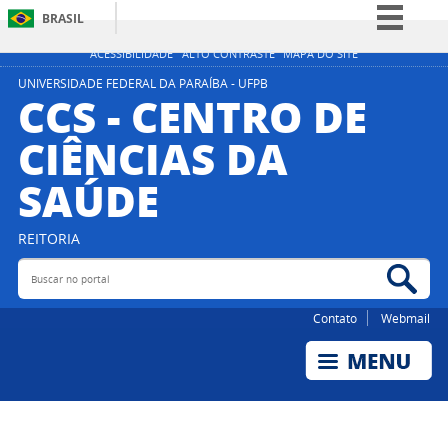
BRASIL
Simplifique!
ACESSIBILIDADE
ALTO CONTRASTE
MAPA DO SITE
Comunica BR
UNIVERSIDADE FEDERAL DA PARAÍBA - UFPB
CCS - CENTRO DE
Participe
CIÊNCIAS DA
Acesso à informação
SAÚDE
Legislação
Canais
REITORIA
Buscar no portal
Bus
Contato
Webmail