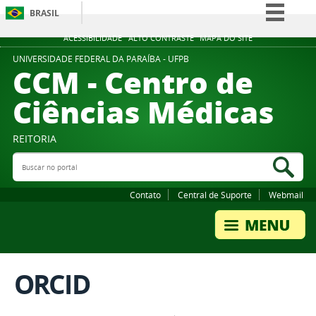
BRASIL
Simplifique!
ACESSIBILIDADE
ALTO CONTRASTE
MAPA DO SITE
Comunica BR
UNIVERSIDADE FEDERAL DA PARAÍBA - UFPB
CCM - Centro de
Participe
Ciências Médicas
Acesso à informação
Legislação
REITORIA
Canais
Buscar no portal
Bus
Contato
Central de Suporte
Webmail
ORCID