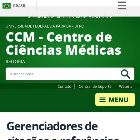
BRASIL
Simplifique!
ACESSIBILIDADE
ALTO CONTRASTE
MAPA DO SITE
Comunica BR
UNIVERSIDADE FEDERAL DA PARAÍBA - UFPB
CCM - Centro de
Participe
Ciências Médicas
Acesso à informação
Legislação
REITORIA
Canais
Buscar no portal
Bus
Contato
Central de Suporte
Webmail
Gerenciadores de