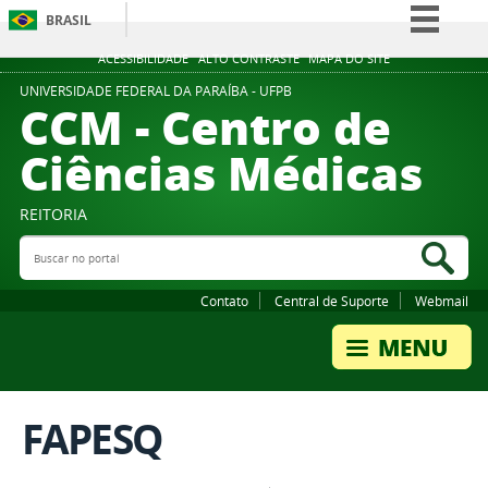
BRASIL
Simplifique!
ACESSIBILIDADE
ALTO CONTRASTE
MAPA DO SITE
Comunica BR
UNIVERSIDADE FEDERAL DA PARAÍBA - UFPB
CCM - Centro de
Participe
Ciências Médicas
Acesso à informação
Legislação
REITORIA
Canais
Buscar no portal
Bus
Contato
Central de Suporte
Webmail
FAPESQ