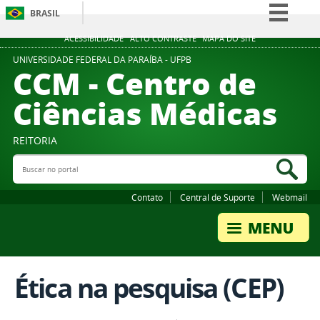
BRASIL
Simplifique!
ACESSIBILIDADE
ALTO CONTRASTE
MAPA DO SITE
Comunica BR
UNIVERSIDADE FEDERAL DA PARAÍBA - UFPB
CCM - Centro de
Participe
Ciências Médicas
Acesso à informação
Legislação
REITORIA
Canais
Buscar no portal
Bus
Contato
Central de Suporte
Webmail
Ética na pesquisa (CEP)