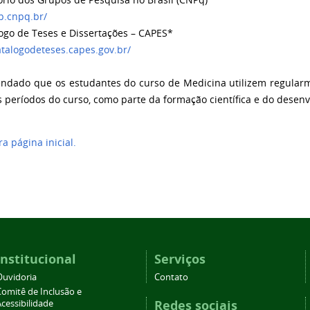
rio dos Grupos de Pesquisa no Brasil (CNPq)
p.cnpq.br/
go de Teses e Dissertações – CAPES*
atalogodeteses.capes.gov.br/
ndado que os estudantes do curso de Medicina utilizem regular
s períodos do curso, como parte da formação científica e do desen
ra página inicial.
Institucional
Serviços
Ouvidoria
Contato
Comitê de Inclusão e
Redes sociais
cessibilidade