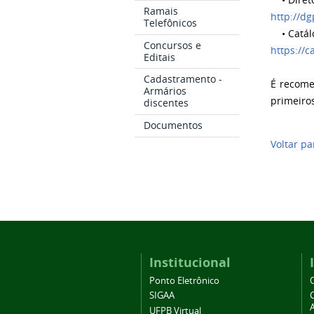
• Diretó
Ramais
http://dg
Telefônicos
• Catálo
Concursos e
https://c
Editais
Cadastramento -
É recome
Armários
primeiro
discentes
Documentos
Voltar pa
Institucional
Ponto Eletrônico
SIGAA
A
UFPB Virtual