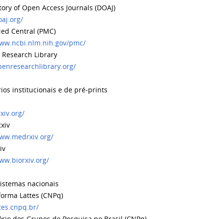
ory of Open Access Journals (DOAJ)
oaj.org/
d Central (PMC)
www.ncbi.nlm.nih.gov/pmc/
Research Library
penresearchlibrary.org/
ios institucionais e de pré-prints
rxiv.org/
xiv
www.medrxiv.org/
iv
ww.biorxiv.org/
sistemas nacionais
orma Lattes (CNPq)
ttes.cnpq.br/