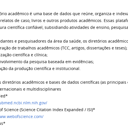
ório acadêmico é uma base de dados que reúne, organiza e indexa p
, relatos de caso, livros e outros produtos acadêmicos. Essas pla
tura científica confiável, subsidiando atividades de ensino, pesquis
udantes e pesquisadores da área da saúde, os diretórios acadêmico
ação de trabalhos acadêmicos (TCC, artigos, dissertações e teses);
ação científica e clínica;
olvimento da pesquisa baseada em evidências;
ão da produção científica e institucional.
s diretórios acadêmicos e bases de dados científicas (as principais
ernacionais e multidisciplinares
ed*
pubmed.ncbi.nlm.nih.gov/
 Science (Science Citation Index Expanded / ISI)*
www.webofscience.com/
us*