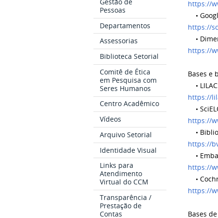
Gestão de
https://
Pessoas
• Google
Departamentos
https://s
• Dimen
Assessorias
https://
Biblioteca Setorial
Comitê de Ética
Bases e b
em Pesquisa com
• LILACS
Seres Humanos
https://l
Centro Acadêmico
• SciELO 
Vídeos
https://w
• Biblio
Arquivo Setorial
https://b
Identidade Visual
• Emba
Links para
https:/
Atendimento
• Cochr
Virtual do CCM
https://
Transparência /
Prestação de
Contas
Bases de 