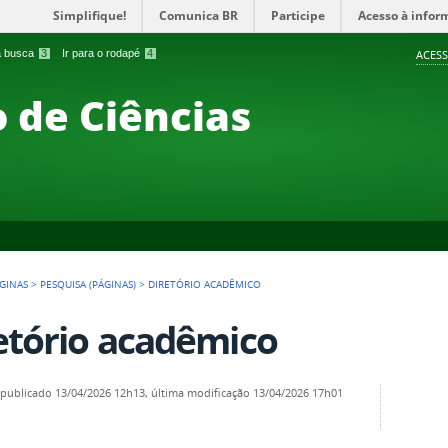
Simplifique!
Comunica BR
Participe
Acesso à infor
 a busca
3
Ir para o rodapé
4
ACESS
 de Ciências
GINAS
>
PESQUISA (PÁGINAS)
>
DIRETÓRIO ACADÊMICO
etório acadêmico
—
publicado
13/04/2026 12h13,
última modificação
13/04/2026 17h01