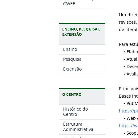
GWEB
Um diret
revisões
ENSINO, PESQUISA E
de litera
EXTENSÃO
Para est
Ensino
• Elabor
Pesquisa
• Atualiz
• Desenv
Extensão
• Avaliaç
Principai
O CENTRO
Bases int
• PubM
Histórico do
https://
Centro
• Web of
Estrutura
https://
Administrativa
• Scop