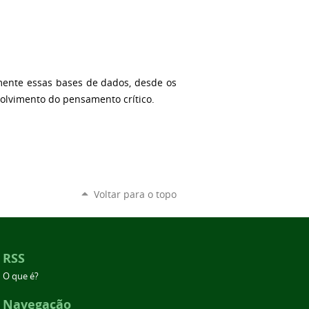
mente essas bases de dados, desde os
volvimento do pensamento crítico.
Voltar para o topo
RSS
O que é?
Navegação