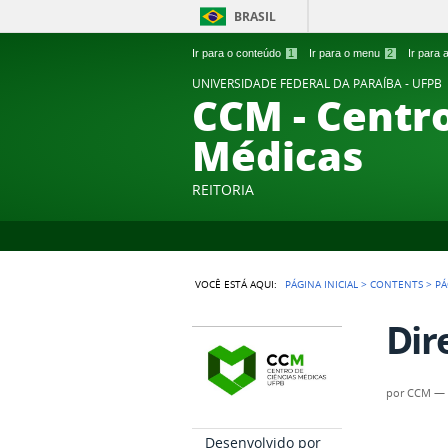
BRASIL
Ir para o conteúdo
1
Ir para o menu
2
Ir para
UNIVERSIDADE FEDERAL DA PARAÍBA - UFPB
CCM - Centro
Médicas
REITORIA
VOCÊ ESTÁ AQUI:
PÁGINA INICIAL
>
CONTENTS
>
PÁ
Dir
por
CCM
Desenvolvido por