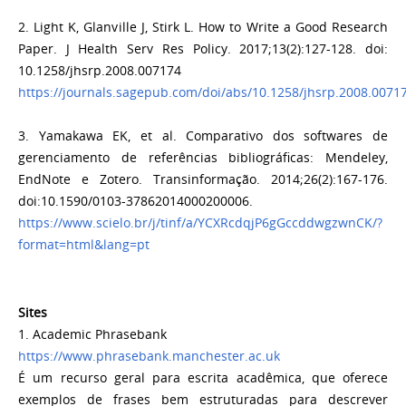
2. Light K, Glanville J, Stirk L. How to Write a Good Research
Paper. J Health Serv Res Policy. 2017;13(2):127-128. doi:
10.1258/jhsrp.2008.007174
https://journals.sagepub.com/doi/abs/10.1258/jhsrp.2008.0071
3. Yamakawa EK, et al. Comparativo dos softwares de
gerenciamento de referências bibliográficas: Mendeley,
EndNote e Zotero. Transinformação. 2014;26(2):167-176.
doi:10.1590/0103-37862014000200006.
https://www.scielo.br/j/tinf/a/YCXRcdqjP6gGccddwgzwnCK/?
format=html&lang=pt
Sites
1. Academic Phrasebank
https://www.phrasebank.manchester.ac.uk
É um recurso geral para escrita acadêmica, que oferece
exemplos de frases bem estruturadas para descrever