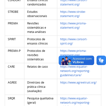
CONSORT
Ensaios clínicos
https://www.consort-
randomizados
statement.org/
STROBE
Estudos
https://www.strobe-
observacionais
statement.org/
PRISMA
Revisões
https://www.prisma-
sistemáticas e
statement.org/
meta-análises
SPIRIT
Protocolos de
https://www.consort-
ensaios clínicos
spirit.org/
PRISMA-P
Protocolos de
https://www.prisma-
revisões
statement.org/
sistemáticas
CARE
Relatos de caso
https://www.equator-
network.org/reporting-
guidelines/care/
AGREE
Diretrizes de
https://www.agreetrust.org/
prática clínica
(avaliação)
SRQR
Pesquisa qualitativa
https://www.equator-
(geral)
network.org/reporting-