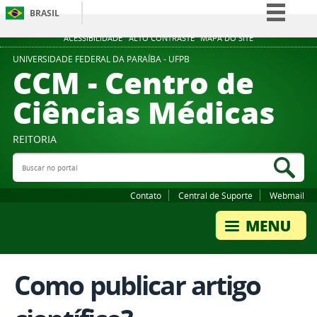
BRASIL
Simplifique!
ACESSIBILIDADE
ALTO CONTRASTE
MAPA DO SITE
Comunica BR
UNIVERSIDADE FEDERAL DA PARAÍBA - UFPB
CCM - Centro de
Participe
Ciências Médicas
Acesso à informação
Legislação
REITORIA
Canais
Buscar no portal
Bus
Contato
Central de Suporte
Webmail
Como publicar artigo