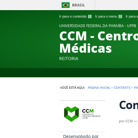
BRASIL
Ir para o conteúdo
1
Ir para o menu
2
Ir para
UNIVERSIDADE FEDERAL DA PARAÍBA - UFPB
CCM - Centro
Médicas
REITORIA
VOCÊ ESTÁ AQUI:
PÁGINA INICIAL
>
CONTENTS
>
PÁ
Com
por
CCM
Desenvolvido por