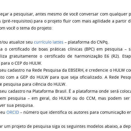
eçar a pesquisar, antes mesmo de você conversar com qualquer pr
 (pré-requisitos) para o projeto fluir com mais agilidade a parti
com você o tema do projeto:
/ou atualize seu
currículo lattes
– plataforma do CNPq.
 certificado de boas práticas clínicas (BPC) em pesquisa – si
iliza gratuitamente o certificado de harmonização E6 (R2). Eta
 para o CEP do HULW.
eu cadastro na Rede Pesquisa da EBSERH, e credencie o HULW como 
to com a GEP do HULW para que seja oficializado. A Rede Pesqu
de pesquisa para ciência do HULW.
eu cadastro na Plataforma Brasil. É a plataforma onde será coloca
 em pesquisa – em geral, do HULW ou do CCM, mas podem ser 
ver sua pesquisa.
seu
ORCID
– número que identifica os autores para comunicação en
zar um projeto de pesquisa siga os seguintes modelos abaixo, a dep