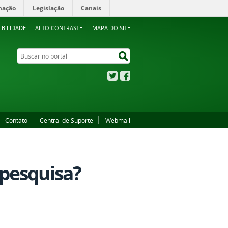
mação
Legislação
Canais
IBILIDADE
ALTO CONTRASTE
MAPA DO SITE
Buscar no portal
Buscar no portal
Twitter
Facebook
Contato
Central de Suporte
Webmail
pesquisa?