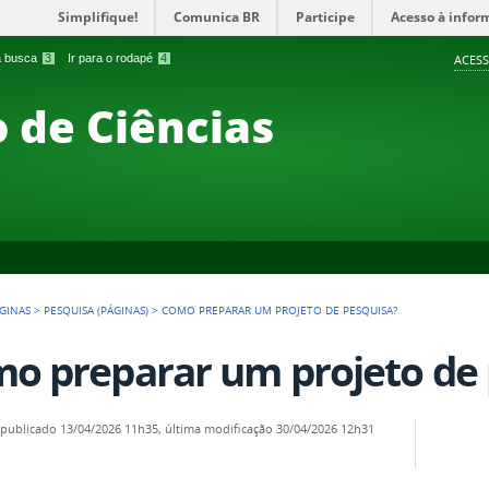
Simplifique!
Comunica BR
Participe
Acesso à infor
 a busca
3
Ir para o rodapé
4
ACESS
 de Ciências
GINAS
>
PESQUISA (PÁGINAS)
>
COMO PREPARAR UM PROJETO DE PESQUISA?
o preparar um projeto de 
—
publicado
13/04/2026 11h35,
última modificação
30/04/2026 12h31