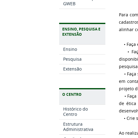
GWEB
Para com
cadastros
ENSINO, PESQUISA E
alinhar 
EXTENSÃO
• Faça e
Ensino
• Faça o
Pesquisa
disponib
pesquisa
Extensão
• Faça s
em conta
projeto 
O CENTRO
• Faça s
de ética
Histórico do
desenvol
Centro
• Crie 
Estrutura
Administrativa
Ao reali