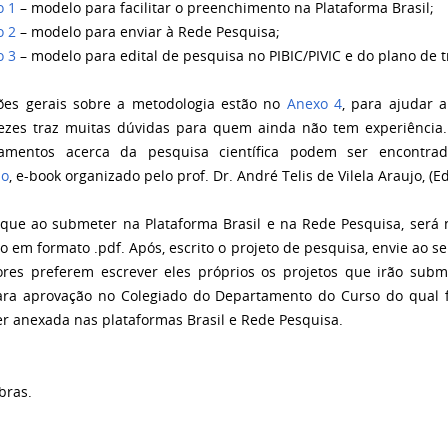
o 1
– modelo para facilitar o preenchimento na Plataforma Brasil;
 2
– modelo para enviar à Rede Pesquisa;
 3
– modelo para edital de pesquisa no PIBIC/PIVIC e do plano de 
ões gerais sobre a metodologia estão no
Anexo 4
, para ajudar 
ezes traz muitas dúvidas para quem ainda não tem experiência
namentos acerca da pesquisa científica podem ser encontr
ão
, e-book organizado pelo prof. Dr. André Telis de Vilela Araujo, (E
que ao submeter na Plataforma Brasil e na Rede Pesquisa, será
o em formato .pdf. Após, escrito o projeto de pesquisa, envie ao seu
ores preferem escrever eles próprios os projetos que irão subm
ara aprovação no Colegiado do Departamento do Curso do qual f
er anexada nas plataformas Brasil e Rede Pesquisa.
bras.