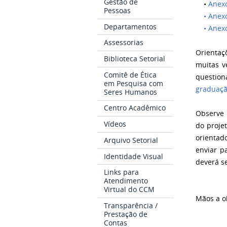
Gestão de
•
Anex
Pessoas
• Anexo
Departamentos
• Anexo
Assessorias
Orientaç
Biblioteca Setorial
muitas v
Comitê de Ética
questio
em Pesquisa com
graduaç
Seres Humanos
Centro Acadêmico
Observe 
Vídeos
do projet
orientad
Arquivo Setorial
enviar p
Identidade Visual
deverá s
Links para
Atendimento
Virtual do CCM
Mãos a o
Transparência /
Prestação de
Contas