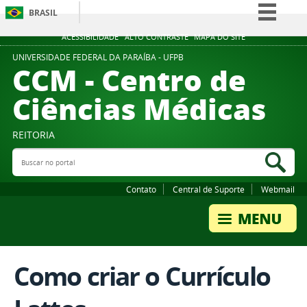
BRASIL
Simplifique!
ACESSIBILIDADE
ALTO CONTRASTE
MAPA DO SITE
Comunica BR
UNIVERSIDADE FEDERAL DA PARAÍBA - UFPB
CCM - Centro de
Participe
Ciências Médicas
Acesso à informação
Legislação
REITORIA
Canais
Buscar no portal
Bus
Contato
Central de Suporte
Webmail
Como criar o Currículo