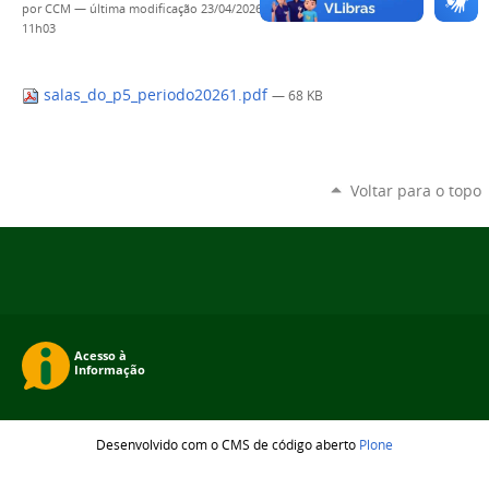
por
CCM
—
última modificação
23/04/2026
11h03
salas_do_p5_periodo20261.pdf
— 68 KB
Voltar para o topo
Desenvolvido com o CMS de código aberto
Plone