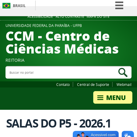
BRASIL
Simplifique!
ACESSIBILIDADE
ALTO CONTRASTE
MAPA DO SITE
Comunica BR
UNIVERSIDADE FEDERAL DA PARAÍBA - UFPB
CCM - Centro de
Participe
Ciências Médicas
Acesso à informação
Legislação
REITORIA
Canais
Buscar no portal
Bus
Contato
Central de Suporte
Webmail
SALAS DO P5 - 2026.1