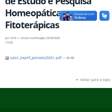
de Estudo e Pesquisa
Homeopáticas e
Fitoterápicas
por
CCM
—
última modificação
23/04/2026
11h05
sala1_nephf_periodo20261.pdf
— 46 KB
Voltar para o topo