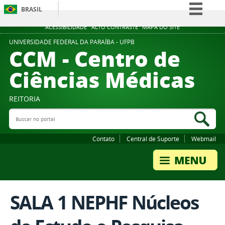
BRASIL
Simplifique!
ACESSIBILIDADE
ALTO CONTRASTE
MAPA DO SITE
Comunica BR
UNIVERSIDADE FEDERAL DA PARAÍBA - UFPB
CCM - Centro de
Participe
Ciências Médicas
Acesso à informação
Legislação
REITORIA
Canais
Buscar no portal
Bus
Contato
Central de Suporte
Webmail
SALA 1 NEPHF Núcleos