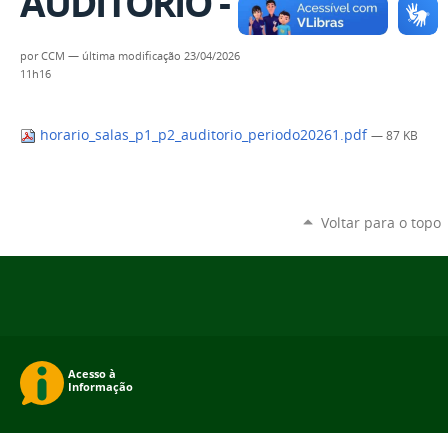
AUDITÓRIO - 2026.1
por
CCM
—
última modificação
23/04/2026
11h16
horario_salas_p1_p2_auditorio_periodo20261.pdf
— 87 KB
Voltar para o topo