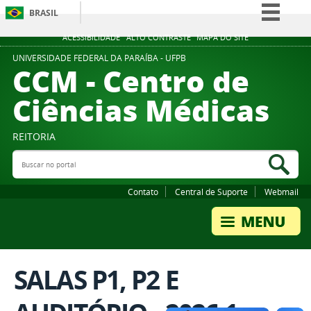
BRASIL
Simplifique!
ACESSIBILIDADE
ALTO CONTRASTE
MAPA DO SITE
Comunica BR
UNIVERSIDADE FEDERAL DA PARAÍBA - UFPB
CCM - Centro de
Participe
Ciências Médicas
Acesso à informação
Legislação
REITORIA
Canais
Buscar no portal
Bus
Contato
Central de Suporte
Webmail
SALAS P1, P2 E