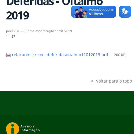
Deferidas - Oftalmo
2019
por
CCM
—
última modificação
11/01/2019
14h37
relacaoinscricoesdeferidasoftalmo11012019.pdf
— 200 KB
Voltar para o topo