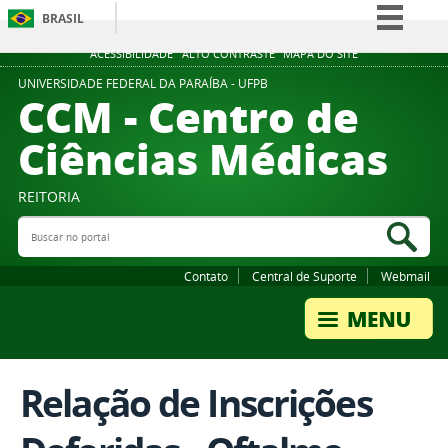
BRASIL
Simplifique!
ACESSIBILIDADE
ALTO CONTRASTE
MAPA DO SITE
Comunica BR
UNIVERSIDADE FEDERAL DA PARAÍBA - UFPB
CCM - Centro de
Participe
Ciências Médicas
Acesso à informação
Legislação
REITORIA
Canais
Buscar no portal
Bus
Contato
Central de Suporte
Webmail
Relação de Inscrições