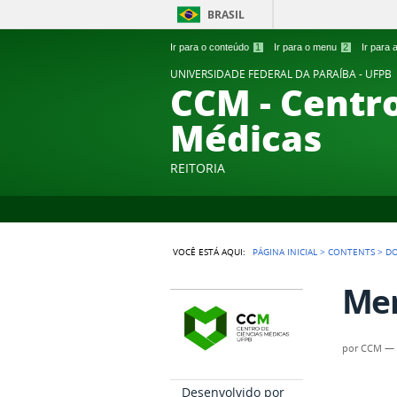
BRASIL
Ir para o conteúdo
1
Ir para o menu
2
Ir para
UNIVERSIDADE FEDERAL DA PARAÍBA - UFPB
CCM - Centro
Médicas
REITORIA
VOCÊ ESTÁ AQUI:
PÁGINA INICIAL
>
CONTENTS
>
D
Me
por
CCM
Desenvolvido por