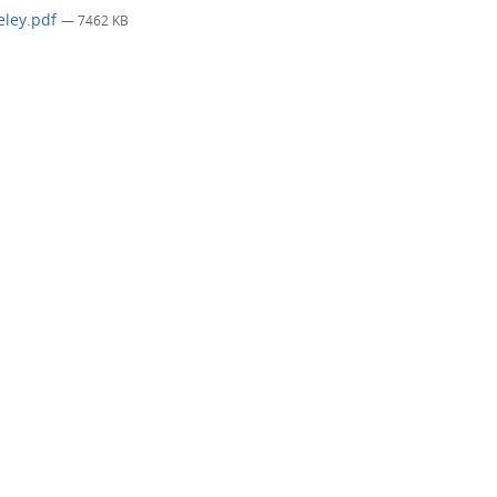
ley.pdf
— 7462 KB