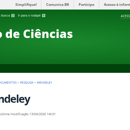
Simplifique!
Comunica BR
Participe
Acesso à infor
 a busca
3
Ir para o rodapé
4
ACESS
 de Ciências
OCUMENTOS
>
PESQUISA
>
MENDELEY
ndeley
—
última modificação
13/04/2026 14h31