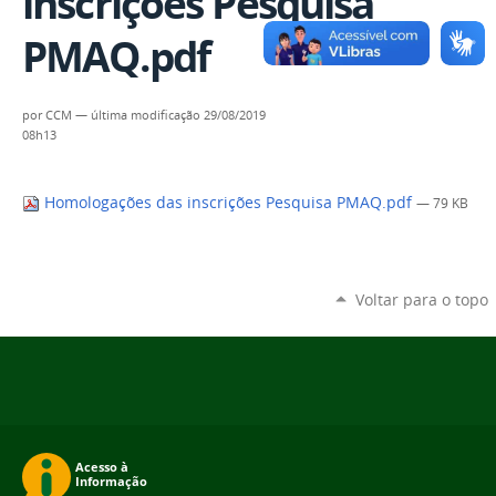
inscrições Pesquisa
PMAQ.pdf
por
CCM
—
última modificação
29/08/2019
08h13
Homologações das inscrições Pesquisa PMAQ.pdf
— 79 KB
Voltar para o topo