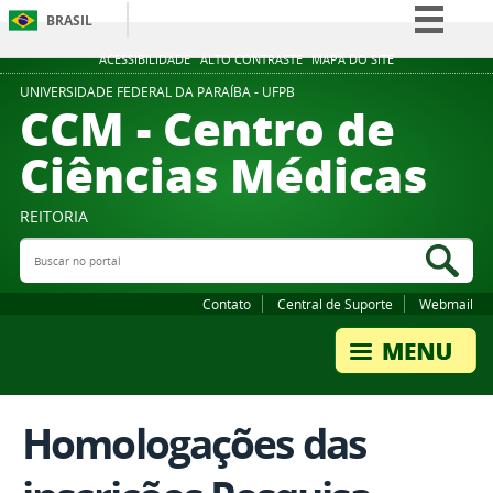
BRASIL
Simplifique!
ACESSIBILIDADE
ALTO CONTRASTE
MAPA DO SITE
Comunica BR
UNIVERSIDADE FEDERAL DA PARAÍBA - UFPB
CCM - Centro de
Participe
Ciências Médicas
Acesso à informação
Legislação
REITORIA
Canais
Buscar no portal
Bus
Contato
Central de Suporte
Webmail
Homologações das