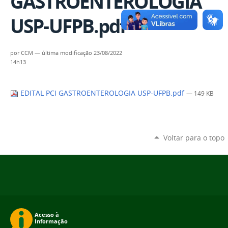
GASTROENTEROLOGIA
USP-UFPB.pdf
por
CCM
—
última modificação
23/08/2022
14h13
EDITAL PCI GASTROENTEROLOGIA USP-UFPB.pdf
— 149 KB
Voltar para o topo