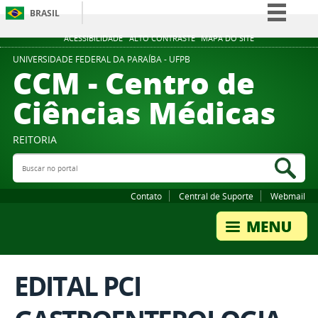
BRASIL
Simplifique!
ACESSIBILIDADE
ALTO CONTRASTE
MAPA DO SITE
Comunica BR
UNIVERSIDADE FEDERAL DA PARAÍBA - UFPB
CCM - Centro de
Participe
Ciências Médicas
Acesso à informação
Legislação
REITORIA
Canais
Buscar no portal
Bus
Contato
Central de Suporte
Webmail
EDITAL PCI