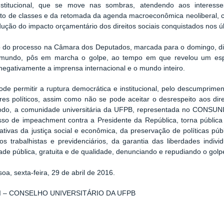
nstitucional, que se move nas sombras, atendendo aos interesses
to de classes e da retomada da agenda macroeconômica neoliberal, c
ução do impacto orçamentário dos direitos sociais conquistados nos ú
o do processo na Câmara dos Deputados, marcada para o domingo, di
mundo, pôs em marcha o golpe, ao tempo em que revelou um espet
negativamente a imprensa internacional e o mundo inteiro.
de permitir a ruptura democrática e institucional, pelo descumprim
es políticos, assim como não se pode aceitar o desrespeito aos direi
do, a comunidade universitária da UFPB, representada no CONSUNI, 
sso de impeachment contra a Presidente da República, torna públic
ativas da justiça social e econômica, da preservação de políticas pú
tos trabalhistas e previdenciários, da garantia das liberdades indiv
ade pública, gratuita e de qualidade, denunciando e repudiando o golp
oa, sexta-feira, 29 de abril de 2016.
 – CONSELHO UNIVERSITÁRIO DA UFPB