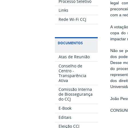
Processo Seletivo
legal co
preconcei
Links
com a red
Rede Wi-Fi CCJ
A votaçã
copa do 
impactar 
DOCUMENTOS
Não se po
Atas de Reunião
dos poder
Desse mo
Conselho de
do proce
Centro -
represent
Transparência
Ativa
dos direi
Universid
Comissão Interna
de Biossegurança
do CCJ
João Pess
E-Book
CONSUNI
Editais
Eleição CCJ