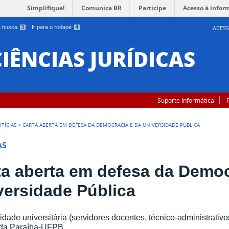
Simplifique!
Comunica BR
Participe
Acesso à infor
 a busca
3
Ir para o rodapé
4
ACESS
IÊNCIAS JURÍDICAS
Suporte Informática
TÍCIAS
>
CARTA ABERTA EM DEFESA DA DEMOCRACIA E DA UNIVERSIDADE PÚBLICA
AS
ta aberta em defesa da Democ
versidade Pública
dade universitária (servidores docentes, técnico-administrativ
 da Paraíba-UFPB