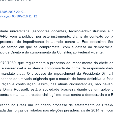
18/05/2016 20h01
,
dificação
:
05/10/2016 11h12
ade universitária (servidores docentes, técnico-administrativos e
FPB, vem a público, por este instrumento, diante do contexto políti
processo de impedimento instaurado contra a Excelentíssima Se
, ao tempo em que se compromete com a defesa da democracia,
co de Direito e do cumprimento da Constituição Federal vigente.
 1.079/1950, que regulamenta o processo de impedimento do chefe d
r e inarredável a existência comprovada de crime de responsabilidad
 mandato atual. O processo de impeachment da Presidente Dilma 
 padece de um vício originário que o macula de forma definitiva: a falt
auração e continuação, assim, nas atuais circunstâncias, não have
te Dilma Rousseff, está a sociedade brasileira diante de um golpe
ontra o mandato presidencial legítimo, mas contra a democracia e o E
rrendo no Brasil um infundado processo de afastamento da Preside
liada das forças derrotadas nas eleições presidenciais de 2014, em c