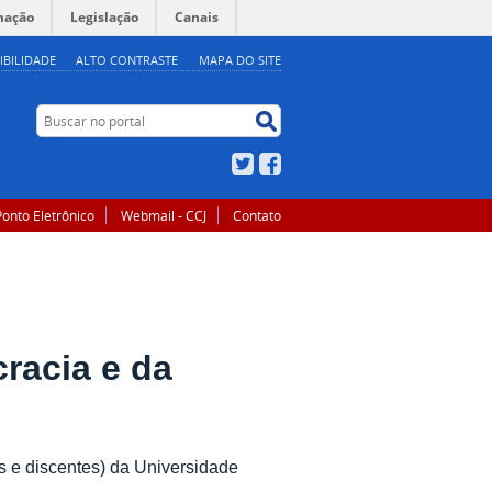
mação
Legislação
Canais
IBILIDADE
ALTO CONTRASTE
MAPA DO SITE
Buscar no portal
Buscar no portal
Twitter
Facebook
Ponto Eletrônico
Webmail - CCJ
Contato
racia e da
os e discentes) da Universidade