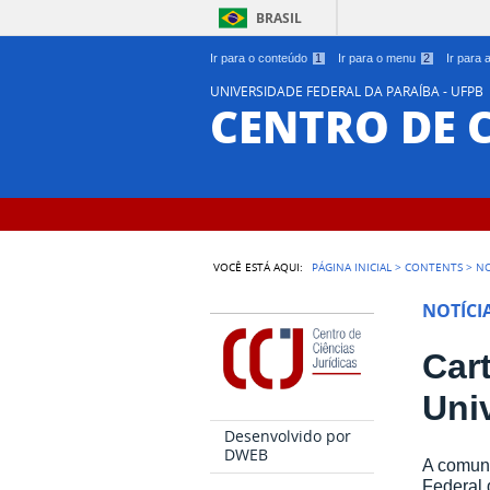
BRASIL
Ir para o conteúdo
1
Ir para o menu
2
Ir para
UNIVERSIDADE FEDERAL DA PARAÍBA - UFPB
CENTRO DE C
VOCÊ ESTÁ AQUI:
PÁGINA INICIAL
>
CONTENTS
>
NO
NOTÍCI
Car
Uni
Desenvolvido por
DWEB
A comuni
Federal