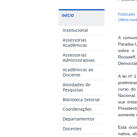
publicado
:
INÍCIO
última mo
Institucional
A comunid
Assessorias
Paraíba-U
Acadêmicas
sobre o 
Assessorias
Rousseff
Administrativas
Democráti
Acadêmicos ao
Discente
A lei nº
prelimina
Atividades de
curso do
Pesquisas
Nacional,
Biblioteca Setorial
sua inst
Presiden
Coordenações
somente c
Departamentos
Está oco
Docentes
nativa, a