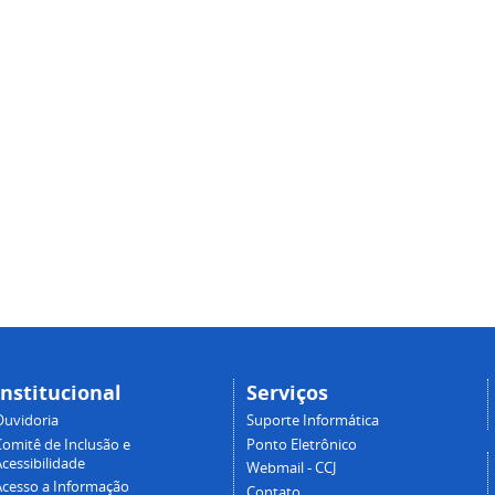
Institucional
Serviços
Ouvidoria
Suporte Informática
Comitê de Inclusão e
Ponto Eletrônico
cessibilidade
Webmail - CCJ
Acesso a Informação
Contato