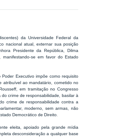
 discentes) da Universidade Federal da
co nacional atual, externar sua posição
nhora Presidente da República, Dilma
 manifestando-se em favor do Estado
o Poder Executivo impõe como requisito
e atribuível ao mandatário, cometido no
Rousseff, em tramitação no Congresso
a do crime de responsabilidade, basilar à
ndo crime de responsabilidade contra a
 parlamentar, moderno, sem armas, não
stado Democrático de Direito.
nte eleita, apoiado pela grande mídia
ompleta desconsideração a qualquer base