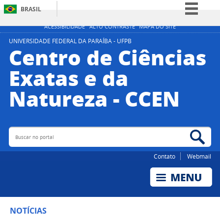
BRASIL
Simplifique!
ACESSIBILIDADE
ALTO CONTRASTE
MAPA DO SITE
Comunica BR
UNIVERSIDADE FEDERAL DA PARAÍBA - UFPB
Centro de Ciências
Participe
Exatas e da
Acesso à informação
Natureza - CCEN
Legislação
Canais
Buscar no portal
Bus
Contato
Webmail
NOTÍCIAS