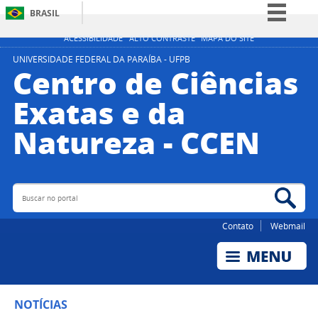
BRASIL
Simplifique!
ACESSIBILIDADE
ALTO CONTRASTE
MAPA DO SITE
Comunica BR
UNIVERSIDADE FEDERAL DA PARAÍBA - UFPB
Centro de Ciências
Participe
Exatas e da
Acesso à informação
Natureza - CCEN
Legislação
Canais
Buscar no portal
Bus
Contato
Webmail
NOTÍCIAS