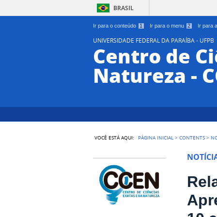
BRASIL
Ir para o conteúdo
1
Ir para o menu
2
Ir para
UNIVERSIDADE FEDERAL DA PARAÍBA - UFPB
Centro de Ci
Natureza - 
VOCÊ ESTÁ AQUI:
PÁGINA INICIAL
>
CONTENTS
>
NO
NOTÍCI
Rel
Apr