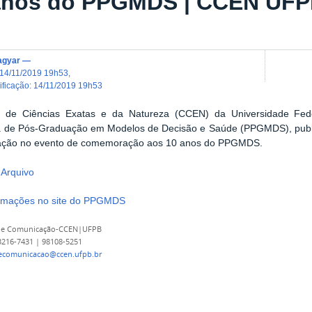
anos do PPGMDS | CCEN UF
agyar
—
14/11/2019 19h53
,
dificação
:
14/11/2019 19h53
 de Ciências Exatas e da Natureza (CCEN) da Universidade Fed
 de Pós-Graduação em Modelos de Decisão e Saúde (PPGMDS), publica
ação no evento de comemoração aos 10 anos do PPGMDS.
 Arquivo
ormações no site do PPGMDS
 de Comunicação-CCEN|UFPB
 3216-7431 | 98108-5251
decomunicacao@ccen.ufpb.br