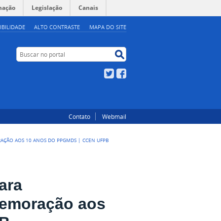
mação
Legislação
Canais
IBILIDADE
ALTO CONTRASTE
MAPA DO SITE
Buscar no portal
Buscar no portal
Twitter
Facebook
Contato
Webmail
AÇÃO AOS 10 ANOS DO PPGMDS | CCEN UFPB
ara
memoração aos