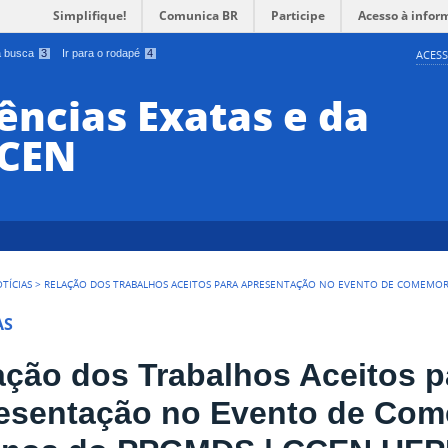
Simplifique!
Comunica BR
Participe
Acesso à infor
 a busca
3
Ir para o rodapé
4
ACESS
ências Exatas e da
CCEN
TÍCIAS
>
RELAÇÃO DOS TRABALHOS ACEITOS PARA APRESENTAÇÃO NO EVENTO DE COMEMOR
AS
ação dos Trabalhos Aceitos p
esentação no Evento de Co