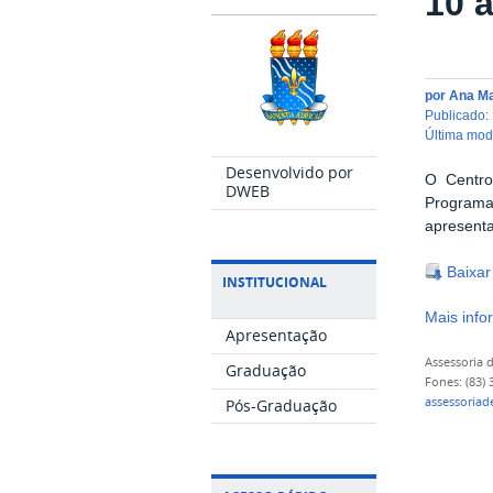
10 
por
Ana M
publicado
:
última mo
Desenvolvido por
O Centro
DWEB
Programa
apresent
Baixar
INSTITUCIONAL
Mais inf
Apresentação
Assessoria
Graduação
Fones: (83)
assessoria
Pós-Graduação