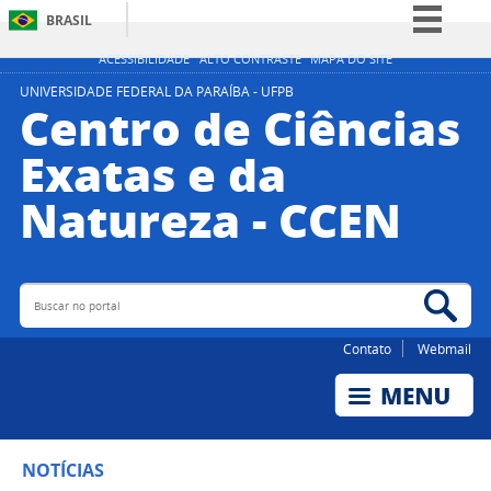
BRASIL
Simplifique!
ACESSIBILIDADE
ALTO CONTRASTE
MAPA DO SITE
Comunica BR
UNIVERSIDADE FEDERAL DA PARAÍBA - UFPB
Centro de Ciências
Participe
Exatas e da
Acesso à informação
Natureza - CCEN
Legislação
Canais
Buscar no portal
Bus
Contato
Webmail
NOTÍCIAS