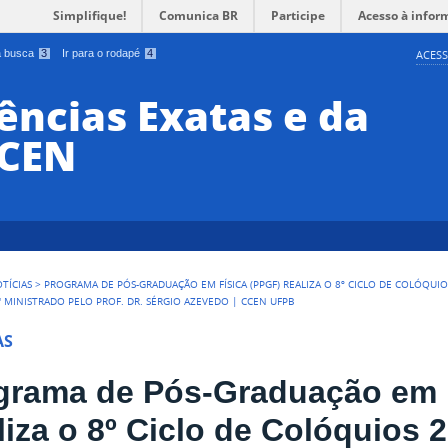
Simplifique!
Comunica BR
Participe
Acesso à infor
 a busca
3
Ir para o rodapé
4
ACESS
ências Exatas e da
CCEN
TÍCIAS
>
PROGRAMA DE PÓS-GRADUAÇÃO EM FÍSICA (PPGF) REALIZA O 8º CICLO DE COLÓQUIO
 MINISTRADO PELO PROF. DR. SÉRGIO AZEVEDO | CCEN UFPB
AS
grama de Pós-Graduação em 
liza o 8º Ciclo de Colóquios 