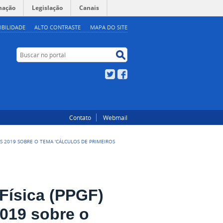
mação
Legislação
Canais
IBILIDADE
ALTO CONTRASTE
MAPA DO SITE
Buscar no portal
Buscar no portal
Twitter
Facebook
Contato
Webmail
S 2019 SOBRE O TEMA 'CÁLCULOS DE PRIMEIROS
Física (PPGF)
2019 sobre o