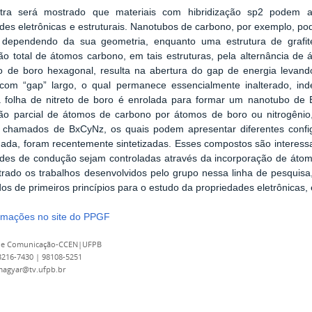
tra será mostrado que materiais com hibridização sp2 podem 
des eletrônicas e estruturais. Nanotubos de carbono, por exemplo, p
, dependendo da sua geometria, enquanto uma estrutura de graf
ção total de átomos carbono, em tais estruturas, pela alternância de
to de boro hexagonal, resulta na abertura do gap de energia levan
, com “gap” largo, o qual permanece essencialmente inalterado, in
 folha de nitreto de boro é enrolada para formar um nanotubo de B
ição parcial de átomos de carbono por átomos de boro ou nitrogêni
s, chamados de BxCyNz, os quais podem apresentar diferentes confi
a, foram recentemente sintetizadas. Esses compostos são interessan
ades de condução sejam controladas através da incorporação de áto
rado os trabalhos desenvolvidos pelo grupo nessa linha de pesquisa,
s de primeiros princípios para o estudo da propriedades eletrônicas, e
ormações no site do PPGF
 de Comunicação-CCEN|UFPB
 3216-7430 | 98108-5251
magyar@tv.ufpb.br