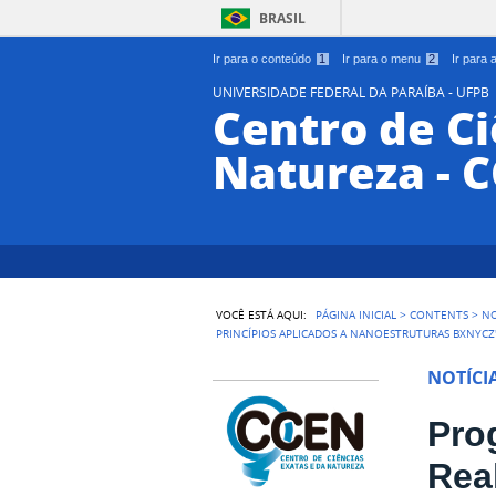
BRASIL
Ir para o conteúdo
1
Ir para o menu
2
Ir para
UNIVERSIDADE FEDERAL DA PARAÍBA - UFPB
Centro de Ci
Natureza - 
VOCÊ ESTÁ AQUI:
PÁGINA INICIAL
>
CONTENTS
>
NO
PRINCÍPIOS APLICADOS A NANOESTRUTURAS BXNYCZ'
NOTÍCI
Pro
Rea