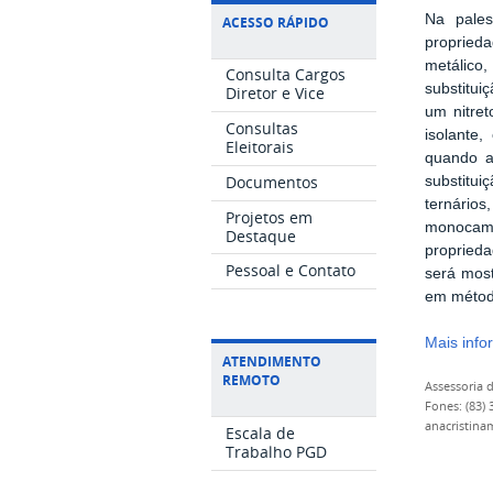
Na pales
ACESSO RÁPIDO
proprieda
metálico
Consulta Cargos
substitui
Diretor e Vice
um nitre
Consultas
isolante
Eleitorais
quando a
Documentos
substitu
ternário
Projetos em
monocamad
Destaque
propried
Pessoal e Contato
será most
em método
Mais inf
ATENDIMENTO
REMOTO
Assessoria
Fones: (83)
anacristina
Escala de
Trabalho PGD