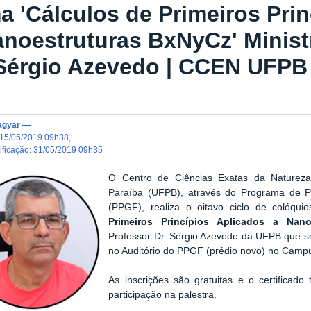
a 'Cálculos de Primeiros Pri
anoestruturas BxNyCz' Minist
 Sérgio Azevedo | CCEN UFPB
agyar
—
15/05/2019 09h38
,
dificação
:
31/05/2019 09h35
O Centro de Ciências Exatas da Naturez
Paraíba (UFPB), através do Programa de
(PPGF), realiza o oitavo ciclo de colóqui
Primeiros Princípios Aplicados a Nan
Professor Dr. Sérgio Azevedo da UFPB que se
no Auditório do PPGF (prédio novo) no Campu
As inscrições são gratuitas e o certificado
participação na palestra.