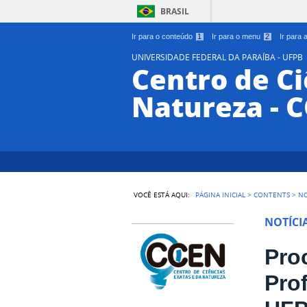
BRASIL
Ir para o conteúdo
1
Ir para o menu
2
Ir para
UNIVERSIDADE FEDERAL DA PARAÍBA - UFPB
Centro de Ci
Natureza - 
VOCÊ ESTÁ AQUI:
PÁGINA INICIAL
>
CONTENTS
>
NO
NOTÍCI
Pro
Pro