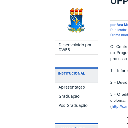
UF
por
Ana M
publicado
:
última mo
Desenvolvido por
O Centro
DWEB
do Progr
processo 
1 – Info
INSTITUCIONAL
2 – Dúvid
Apresentação
3 - O edi
Graduação
diploma.
Pós-Graduação
(
http://ca