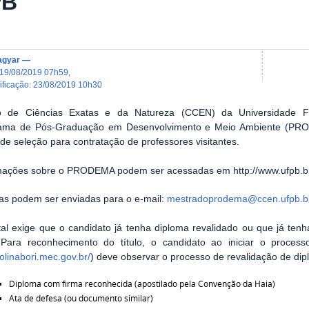
PB
agyar
—
19/08/2019 07h59
,
dificação
:
23/08/2019 10h30
 de Ciências Exatas e da Natureza (CCEN) da Universidade F
ama de Pós-Graduação em Desenvolvimento e Meio Ambiente (PRODE
de seleção para contratação de professores visitantes.
rmações sobre o PRODEMA podem ser acessadas em
http://www.ufpb.
as podem ser enviadas para o e-mail:
mestradoprodema@ccen.ufpb.b
tal exige que o candidato já tenha diploma revalidado ou que já tenh
 Para reconhecimento do título, o candidato ao iniciar o process
rolinabori.mec.gov.br/
) deve observar o processo de revalidação de di
Diploma com firma reconhecida (apostilado pela Convenção da Haia)
Ata de defesa (ou documento similar)