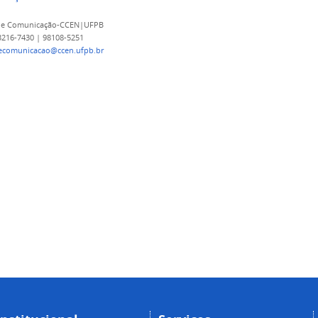
 de Comunicação-CCEN|UFPB
 3216-7430 | 98108-5251
decomunicacao@ccen.ufpb.br