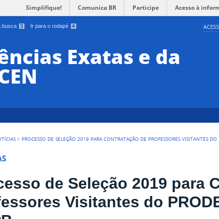
Simplifique!
Comunica BR
Participe
Acesso à infor
 a busca
3
Ir para o rodapé
4
ACESS
ências Exatas e da
CCEN
TÍCIAS
>
PROCESSO DE SELEÇÃO 2019 PARA CONTRATAÇÃO DE PROFESSORES VISITANTES DO
AS
cesso de Seleção 2019 para 
fessores Visitantes do PRO