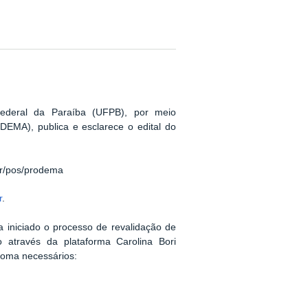
ederal da Paraíba (UFPB), por meio
MA), publica e esclarece o edital do
br/pos/prodema
r
.
a iniciado o processo de revalidação de
o através da plataforma Carolina Bori
ploma necessários: