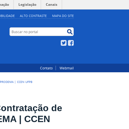
mação
Legislação
Canais
IBILIDADE
ALTO CONTRASTE
MAPA DO SITE
Buscar no portal
Buscar no portal
Twitter
Facebook
Contato
Webmail
 PRODEMA | CCEN UFPB
Contratação de
DEMA | CCEN