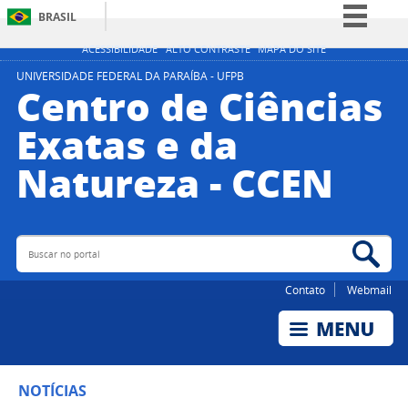
BRASIL
Simplifique!
ACESSIBILIDADE
ALTO CONTRASTE
MAPA DO SITE
Comunica BR
UNIVERSIDADE FEDERAL DA PARAÍBA - UFPB
Centro de Ciências
Participe
Exatas e da
Acesso à informação
Natureza - CCEN
Legislação
Canais
Buscar no portal
Bus
Contato
Webmail
NOTÍCIAS