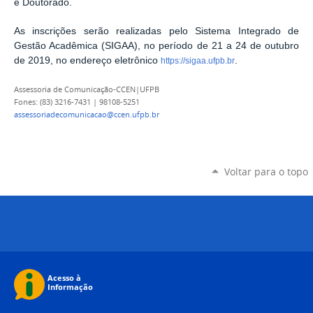
e Doutorado.
As inscrições
serão realizadas pelo Sistema Integrado de
Gestão Acadêmica (SIGAA
), no período de 21 a 24 de outubro
de 2019, no
endereço eletrônico
.
https://sigaa
.ufpb.br
Assessoria de Comunicação-CCEN|UFPB
Fones: (83) 3216-7431 | 98108-5251
assessoriadecomunicacao@ccen.ufpb.br
Voltar para o topo