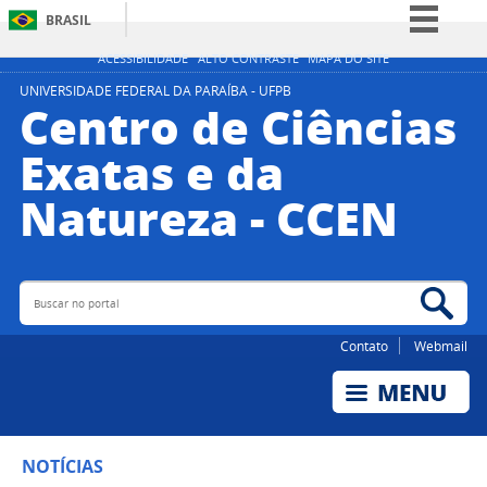
BRASIL
Simplifique!
ACESSIBILIDADE
ALTO CONTRASTE
MAPA DO SITE
Comunica BR
UNIVERSIDADE FEDERAL DA PARAÍBA - UFPB
Centro de Ciências
Participe
Exatas e da
Acesso à informação
Natureza - CCEN
Legislação
Canais
Buscar no portal
Bus
Contato
Webmail
NOTÍCIAS