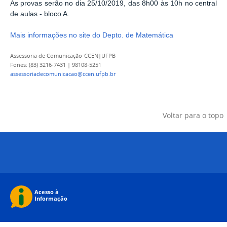
As provas serão no dia 25/10/2019, das 8h00 às 10h no central
de aulas - bloco A.
Mais informações no site do Depto. de Matemática
Assessoria de Comunicação-CCEN|UFPB
Fones: (83) 3216-7431 | 98108-5251
assessoriadecomunicacao@ccen.ufpb.br
Voltar para o topo