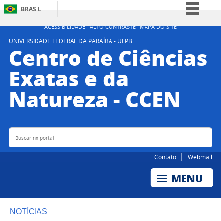
BRASIL
Simplifique!
ACESSIBILIDADE
ALTO CONTRASTE
MAPA DO SITE
Comunica BR
UNIVERSIDADE FEDERAL DA PARAÍBA - UFPB
Centro de Ciências
Participe
Exatas e da
Acesso à informação
Natureza - CCEN
Legislação
Canais
Buscar no portal
Bus
Contato
Webmail
NOTÍCIAS