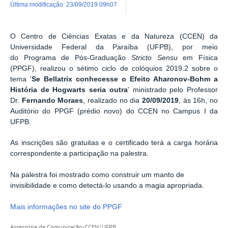
última modificação
:
23/09/2019 09h07
O Centro de Ciências Exatas e da Natureza (CCEN) da
Universidade Federal da Paraíba (UFPB), por meio
do Programa de Pós-Graduação
Stricto Sensu
em Física
(PPGF), realizou o sétimo ciclo de colóquios 2019.2 sobre o
tema '
Se Bellatrix conhecesse o Efeito Aharonov-Bohm a
História de Hogwarts seria outra
' ministrado pelo Professor
Dr.
Fernando Moraes
, realizado no dia
20/09/2019
, às 16h, no
Auditório do PPGF (prédio novo) do CCEN no Campus I da
UFPB.
As inscrições são gratuitas e o certificado terá a carga horária
correspondente a participação na palestra.
Na palestra foi mostrado
como construir um manto
de
invisibilidade e como detectá-lo usando a magia apropriada.
Mais informações no site do PPGF
Assessoria de Comunicação-CCEN|UFPB