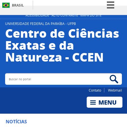
BRASIL
Simplifique!
ACESSIBILIDADE
ALTO CONTRASTE
MAPA DO SITE
Comunica BR
UNIVERSIDADE FEDERAL DA PARAÍBA - UFPB
Centro de Ciências
Participe
Exatas e da
Acesso à informação
Natureza - CCEN
Legislação
Canais
Buscar no portal
Bus
Contato
Webmail
NOTÍCIAS