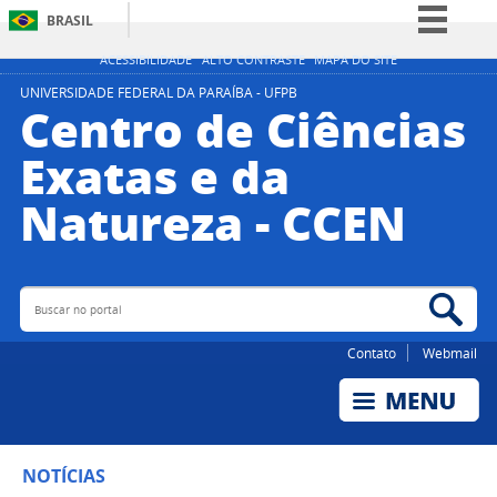
BRASIL
Simplifique!
ACESSIBILIDADE
ALTO CONTRASTE
MAPA DO SITE
Comunica BR
UNIVERSIDADE FEDERAL DA PARAÍBA - UFPB
Centro de Ciências
Participe
Exatas e da
Acesso à informação
Natureza - CCEN
Legislação
Canais
Buscar no portal
Bus
Contato
Webmail
NOTÍCIAS