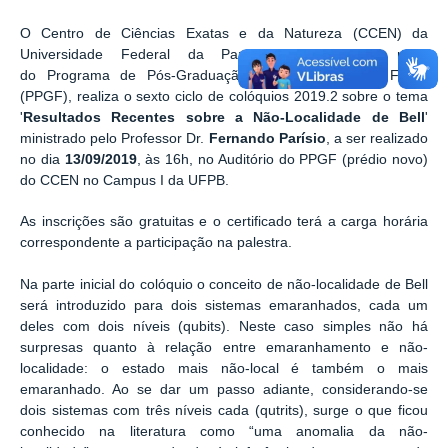
O Centro de Ciências Exatas e da Natureza (CCEN) da
Universidade Federal da Paraíba (UFPB), por meio
do Programa de Pós-Graduação
Stricto Sensu
em Física
(PPGF), realiza o sexto ciclo de colóquios 2019.2 sobre o tema
'
Resultados Recentes sobre a Não-Localidade de Bell
'
ministrado pelo Professor Dr.
Fernando Parísio
, a ser realizado
no dia
13/09/2019
, às 16h, no Auditório do PPGF (prédio novo)
do CCEN no Campus I da UFPB.
As inscrições são gratuitas e o certificado terá a carga horária
correspondente a participação na palestra.
Na parte inicial do colóquio o conceito de não-localidade de Bell
será introduzido para dois sistemas emaranhados, cada um
deles com dois níveis (qubits). Neste caso simples não há
surpresas quanto à relação entre emaranhamento e não-
localidade: o estado mais não-local é também o mais
emaranhado. Ao se dar um passo adiante, considerando-se
dois sistemas com três níveis cada (qutrits), surge o que ficou
conhecido na literatura como “uma anomalia da não-