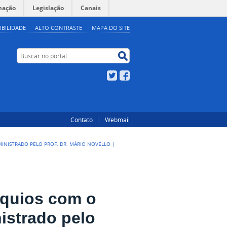
mação
Legislação
Canais
IBILIDADE
ALTO CONTRASTE
MAPA DO SITE
Buscar no portal
Buscar no portal
Twitter
Facebook
Contato
Webmail
MINISTRADO PELO PROF. DR. MÁRIO NOVELLO |
óquios com o
istrado pelo