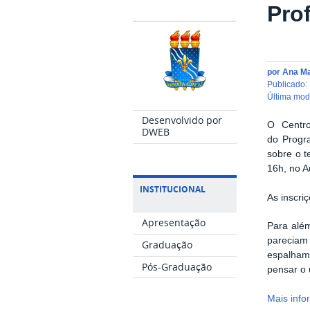
Pro
por
Ana M
publicado
:
última mo
Desenvolvido por
O Centro
DWEB
do Prog
sobre o t
16h, no A
INSTITUCIONAL
As inscri
Apresentação
Para além
pareciam 
Graduação
espalham
Pós-Graduação
pensar o 
Mais inf