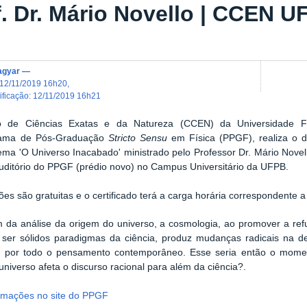
f. Dr. Mário Novello | CCEN 
agyar
—
12/11/2019 16h20
,
dificação
:
12/11/2019 16h21
 de Ciências Exatas e da Natureza (CCEN) da Universidade F
rama de Pós-Graduação
Stricto Sensu
em Física (PPGF), realiza o d
ema 'O Universo Inacabado' ministrado pelo Professor Dr. Mário Novell
uditório do PPGF (prédio novo) no Campus Universitário da UFPB.
ções são gratuitas e o certificado terá a carga horária correspondente a
 da análise da origem do universo, a cosmologia, ao promover a ref
ser sólidos paradigmas da ciência, produz mudanças radicais na de
 por todo o pensamento contemporâneo. Esse seria então o mome
universo afeta o discurso racional para além da ciência?
.
ormações no site do PPGF