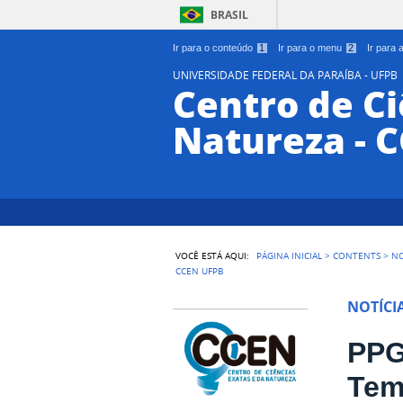
BRASIL
Ir para o conteúdo
1
Ir para o menu
2
Ir para
UNIVERSIDADE FEDERAL DA PARAÍBA - UFPB
Centro de Ci
Natureza - 
VOCÊ ESTÁ AQUI:
PÁGINA INICIAL
>
CONTENTS
>
NO
CCEN UFPB
NOTÍCI
PPG
Tem