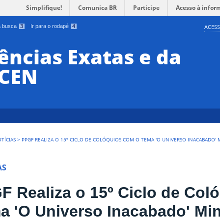
Simplifique!
Comunica BR
Participe
Acesso à infor
 a busca
3
Ir para o rodapé
4
ACESS
ências Exatas e da
CCEN
TÍCIAS
>
PPGF REALIZA O 15º CICLO DE COLÓQUIOS COM O TEMA 'O UNIVERSO INACABADO' 
AS
F Realiza o 15º Ciclo de Col
a 'O Universo Inacabado' Min