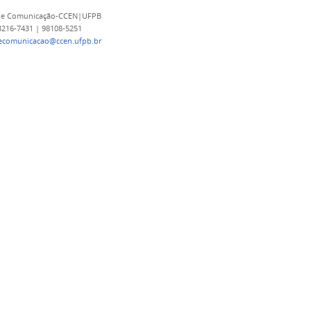
 de Comunicação-CCEN|UFPB
 3216-7431 | 98108-5251
decomunicacao@ccen.ufpb.br