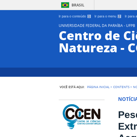
BRASIL
Ir para o conteúdo
1
Ir para o menu
2
Ir para
UNIVERSIDADE FEDERAL DA PARAÍBA - UFPB
Centro de Ci
Natureza - 
VOCÊ ESTÁ AQUI:
PÁGINA INICIAL
>
CONTENTS
>
NO
NOTÍCI
Pes
Ext