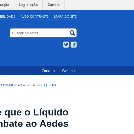
mação
Legislação
Canais
IBILIDADE
ALTO CONTRASTE
MAPA DO SITE
Buscar no portal
Buscar no portal
Twitter
Facebook
Contato
Webmail
NO COMBATE AO AEDES AEGYPTI | UFPB
 que o Líquido
ombate ao Aedes