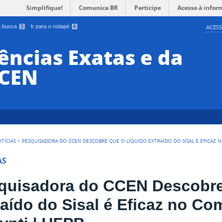
Simplifique!
Comunica BR
Participe
Acesso à infor
 a busca
3
Ir para o rodapé
4
ACESS
ências Exatas e da
CCEN
TÍCIAS
>
PESQUISADORA DO CCEN DESCOBRE QUE O LÍQUIDO EXTRAÍDO DO SISAL É EFICAZ 
AS
quisadora do CCEN Descobre
raído do Sisal é Eficaz no C