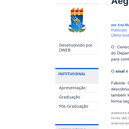
Aeg
por
Ana M
publicado
:
última mo
Desenvolvido por
O Centr
DWEB
do
Departa
para comb
O
sisal
é
INSTITUCIONAL
Fabíola 
Apresentação
descobriu
também le
Graduação
forma seg
Pós-Graduação
Assessoria
Fones: (83)
anacristina