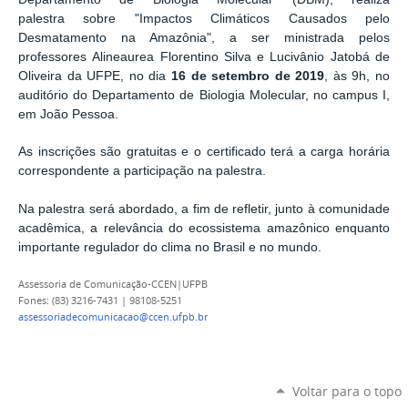
palestra sobre "Impactos Climáticos Causados pelo
Desmatamento na Amazônia", a ser ministrada pelos
professores
Alineaurea Florentino Silva e Lucivânio Jatobá de
Oliveira
da UFPE, no dia
16 de setembro de 2019
, às 9h, no
a
uditório do Departamento de Biologia Molecular, no campus I,
em João Pessoa
.
As inscrições são gratuitas e o certificado terá a carga horária
correspondente a participação na palestra
.
Na palestra
será abordado,
a fim de refletir, junto à comunidade
acadêmica, a relevância do ecossistema amazônico enquanto
importante regulador do clima no Brasil e no mundo
.
Assessoria de Comunicação-CCEN|UFPB
Fones: (83) 3216-7431 | 98108-5251
assessoriadecomunicacao@ccen.ufpb.br
Voltar para o topo