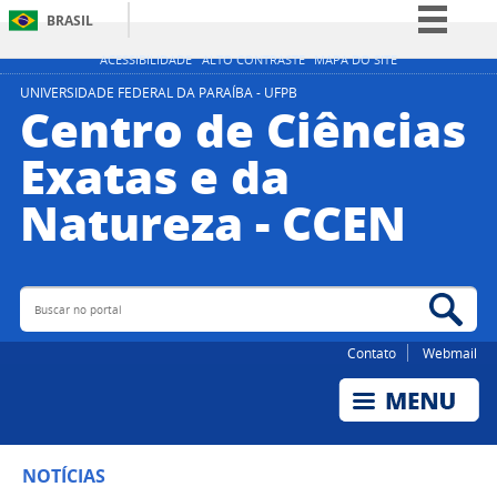
BRASIL
Simplifique!
ACESSIBILIDADE
ALTO CONTRASTE
MAPA DO SITE
Comunica BR
UNIVERSIDADE FEDERAL DA PARAÍBA - UFPB
Centro de Ciências
Participe
Exatas e da
Acesso à informação
Natureza - CCEN
Legislação
Canais
Buscar no portal
Bus
Contato
Webmail
NOTÍCIAS