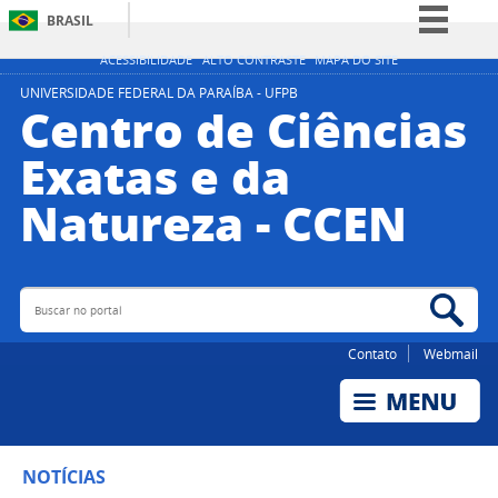
BRASIL
Simplifique!
ACESSIBILIDADE
ALTO CONTRASTE
MAPA DO SITE
Comunica BR
UNIVERSIDADE FEDERAL DA PARAÍBA - UFPB
Centro de Ciências
Participe
Exatas e da
Acesso à informação
Natureza - CCEN
Legislação
Canais
Buscar no portal
Bus
Contato
Webmail
NOTÍCIAS