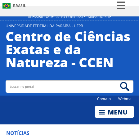
BRASIL
Simplifique!
ACESSIBILIDADE
ALTO CONTRASTE
MAPA DO SITE
Comunica BR
UNIVERSIDADE FEDERAL DA PARAÍBA - UFPB
Centro de Ciências
Participe
Exatas e da
Acesso à informação
Natureza - CCEN
Legislação
Canais
Buscar no portal
Bus
Contato
Webmail
NOTÍCIAS