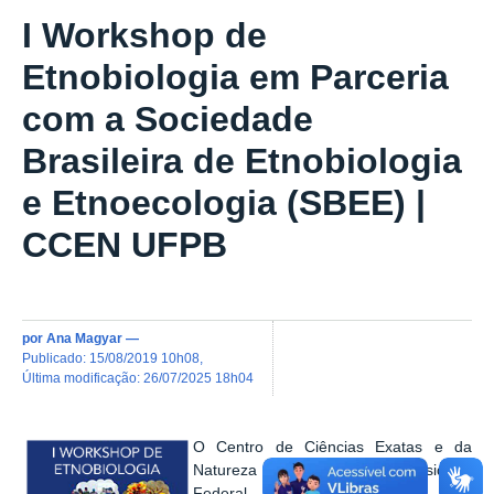
I Workshop de
Etnobiologia em Parceria
com a Sociedade
Brasileira de Etnobiologia
e Etnoecologia (SBEE) |
CCEN UFPB
por
Ana Magyar
—
publicado
:
15/08/2019 10h08
,
última modificação
:
26/07/2025 18h04
O Centro de Ciências Exatas e da
Natureza (CCEN) da Universidade
Federal da Paraíba (UFPB), em