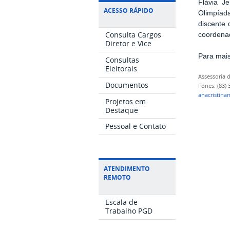
Flávia J
ACESSO RÁPIDO
Olimpíad
discente 
Consulta Cargos
coordena
Diretor e Vice
Para mai
Consultas
Eleitorais
Assessoria
Documentos
Fones: (83)
anacristina
Projetos em
Destaque
Pessoal e Contato
ATENDIMENTO
REMOTO
Escala de
Trabalho PGD