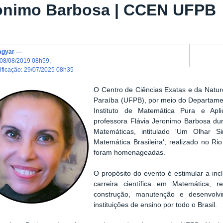
onimo Barbosa | CCEN UFPB
agyar
—
08/08/2019 08h59
,
dificação
:
29/07/2025 08h35
O Centro de Ciências Exatas e da Natu
Paraíba (UFPB), por meio do Departame
Instituto de Matemática Pura e Ap
professora Flávia Jeronimo Barbosa dur
Matemáticas, intitulado 'Um Olhar S
Matemática Brasileira', realizado no Ri
foram homenageadas.
O propósito do evento é estimular a in
carreira científica em Matemática, 
construção, manutenção e desenvol
instituições de ensino por todo o Brasil.