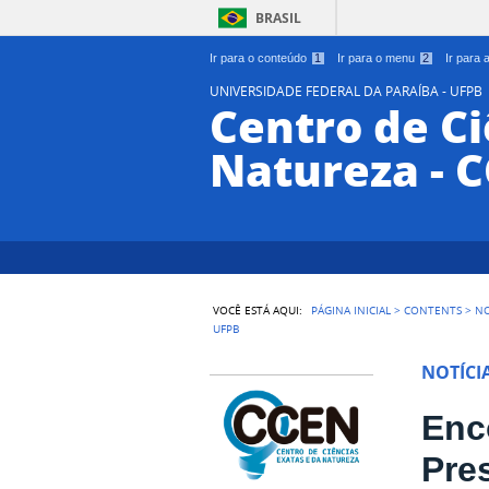
BRASIL
Ir para o conteúdo
1
Ir para o menu
2
Ir para
UNIVERSIDADE FEDERAL DA PARAÍBA - UFPB
Centro de Ci
Natureza - 
VOCÊ ESTÁ AQUI:
PÁGINA INICIAL
>
CONTENTS
>
NO
UFPB
NOTÍCI
Enc
Pre