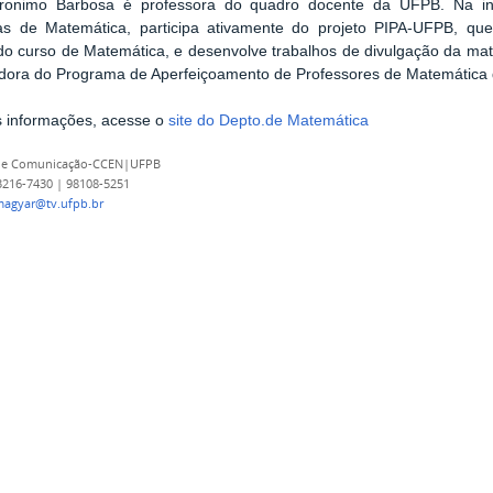
eronimo Barbosa é professora do quadro docente da UFPB. Na in
as de Matemática, participa ativamente do projeto PIPA-UFPB, que
do curso de Matemática, e desenvolve trabalhos de divulgação da ma
dora do Programa de Aperfeiçoamento de Professores de Matemátic
s informações, acesse o
site do Depto.de Matemática
 de Comunicação-CCEN|UFPB
 3216-7430 | 98108-5251
magyar@tv.ufpb.br