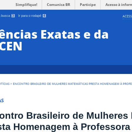
Simplifique!
Comunica BR
Participe
Acesso à infor
 a busca
3
Ir para o rodapé
4
ACESS
ências Exatas e da
CCEN
TÍCIAS
>
ENCONTRO BRASILEIRO DE MULHERES MATEMÁTICAS PRESTA HOMENAGEM À PROFES
AS
ontro Brasileiro de Mulheres
sta Homenagem à Professora