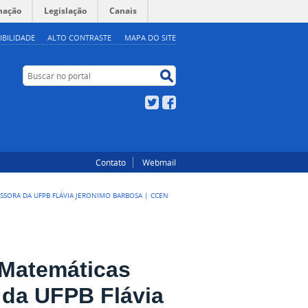
mação
Legislação
Canais
IBILIDADE
ALTO CONTRASTE
MAPA DO SITE
Buscar no portal
Buscar no portal
Twitter
Facebook
Contato
Webmail
SORA DA UFPB FLÁVIA JERONIMO BARBOSA | CCEN
 Matemáticas
 da UFPB Flávia