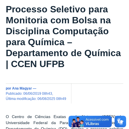
Processo Seletivo para
Monitoria com Bolsa na
Disciplina Computação
para Química –
Departamento de Química
| CCEN UFPB
por
Ana Magyar
—
publicado
:
06/06/2019 08h43
,
última modificação
:
06/08/2025 08h49
O Centro de Ciências Exatas e da Natureza (CCEN) da
Universidade Federal da Paraíba (UFPB), por meio do
Departamento de Química (DQ), divulga o processo seletivo