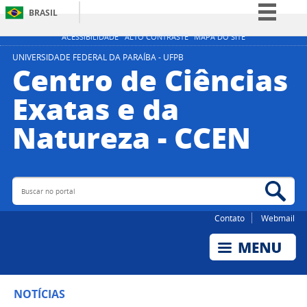
BRASIL
Simplifique!
ACESSIBILIDADE
ALTO CONTRASTE
MAPA DO SITE
Comunica BR
UNIVERSIDADE FEDERAL DA PARAÍBA - UFPB
Centro de Ciências
Participe
Exatas e da
Acesso à informação
Natureza - CCEN
Legislação
Canais
Buscar no portal
Bus
Contato
Webmail
NOTÍCIAS