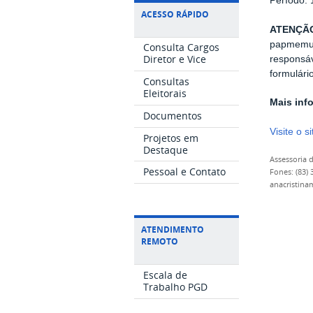
Período: 
ACESSO RÁPIDO
ATENÇÃ
papmemuf
Consulta Cargos
Diretor e Vice
responsáv
formulári
Consultas
Eleitorais
Mais inf
Documentos
Visite o 
Projetos em
Destaque
Assessoria
Pessoal e Contato
Fones: (83)
anacristina
ATENDIMENTO
REMOTO
Escala de
Trabalho PGD