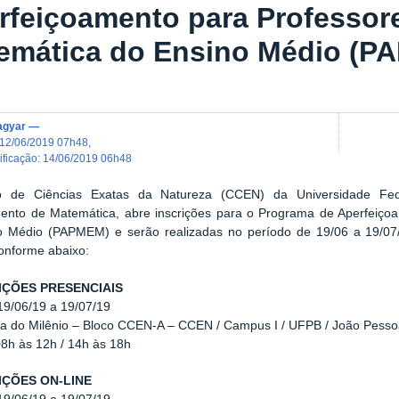
rfeiçoamento para Professor
emática do Ensino Médio (P
agyar
—
12/06/2019 07h48
,
dificação
:
14/06/2019 06h48
 de Ciências Exatas da Natureza (CCEN) da Universidade Fed
ento de Matemática, abre inscrições para
o Programa de Aperfeiçoa
o Médio (PAPMEM) e serão realizadas no período de 19/06 a 19/07
onforme abaixo:
RIÇÕES PRESENCIAIS
19/06/19 a 19/07/19
la do Milênio – Bloco CCEN-A – CCEN / Campus I / UFPB / João Pess
08h às 12h / 14h às 18h
RIÇÕES ON-LINE