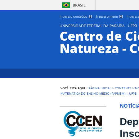
BRASIL
Ir para o conteúdo
1
Ir para o menu
2
Ir para
UNIVERSIDADE FEDERAL DA PARAÍBA - UFPB
Centro de Ci
Natureza - 
VOCÊ ESTÁ AQUI:
PÁGINA INICIAL
>
CONTENTS
>
NO
MATEMÁTICA DO ENSINO MÉDIO (PAPMEM) | UFPB
NOTÍCI
Dep
Ins