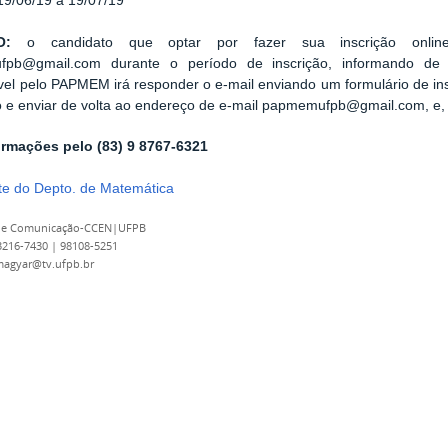
19/06/19 a 19/07/19
O:
o candidato que optar por fazer sua inscrição onlin
pb@gmail.com durante o período de inscrição, informando de s
el pelo PAPMEM irá responder o e-mail enviando um formulário de in
o e enviar de volta ao endereço de e-mail papmemufpb@gmail.com, e, a
ormações pelo (83) 9 8767-6321
site do Depto. de Matemática
 de Comunicação-CCEN|UFPB
 3216-7430 | 98108-5251
magyar@tv.ufpb.br