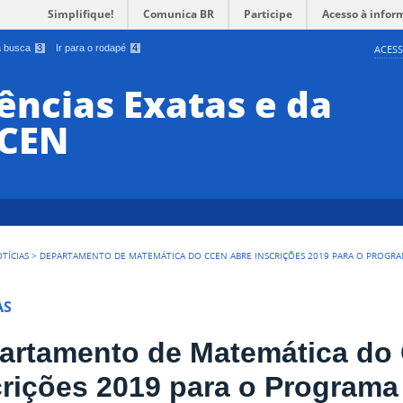
Simplifique!
Comunica BR
Participe
Acesso à infor
 a busca
3
Ir para o rodapé
4
ACESS
ências Exatas e da
CCEN
TÍCIAS
>
DEPARTAMENTO DE MATEMÁTICA DO CCEN ABRE INSCRIÇÕES 2019 PARA O PROGRA
AS
artamento de Matemática do
crições 2019 para o Programa