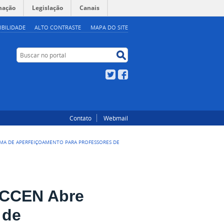
mação
Legislação
Canais
IBILIDADE
ALTO CONTRASTE
MAPA DO SITE
Buscar no portal
Buscar no portal
Twitter
Facebook
Contato
Webmail
MA DE APERFEIÇOAMENTO PARA PROFESSORES DE
 CCEN Abre
 de