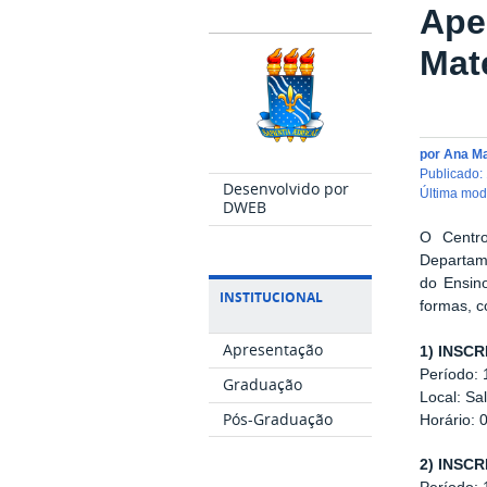
Ape
Mat
por
Ana M
publicado
:
Desenvolvido por
última mo
DWEB
O Centro
Departam
do Ensin
INSTITUCIONAL
formas, c
Apresentação
1) INSC
Período: 
Graduação
Local: Sa
Pós-Graduação
Horário: 
2) INSC